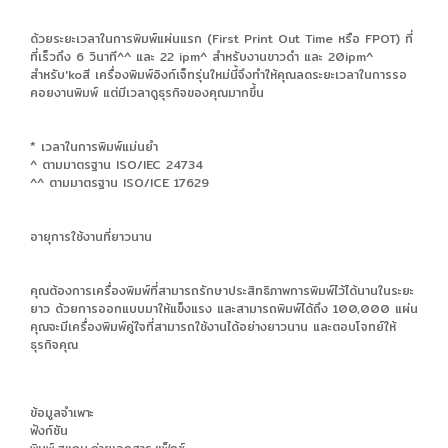
ด้วยระยะเวลาในการพิมพ์แผ่นแรก (First Print Out Time หรือ FPOT) ที่
ที่เร็วถึง 6 วินาที^^ และ 22 ipm^ สำหรับงานขาวดำ และ 20ipm^
สำหรับ'koสี เครื่องพิมพ์อิงก์เจ็ทรุ่นใหม่นี้จึงทำให้คุณลดระยะเวลาในการรอ
คอยงานพิมพ์ แต่มีเวลาดูธุรกิจของคุณมากขึ้น
* เวลาในการพิมพ์แม่นยำ
^ ตามมาตรฐาน ISO/IEC 24734
^^ ตามมาตรฐาน ISO/ICE 17629
อายุการใช้งานที่ยาวนาน
คุณต้องการเครื่องพิมพ์ที่สามารถรักษาประสิทธิภาพการพิมพ์ไว้ได้นานในระยะ
ยาว ด้วยการออกแบบมาให้แข็งแรง และสามารถพิมพ์ได้ถึง 100,000 แผ่น
คุณจะมีเครื่องพิมพ์คู่ใจที่สามารถใช้งานได้อย่างยาวนาน และตอบโจทย์ให้
ธุรกิจคุณ
ข้อมูลจำเพาะ
ฟังก์ชัน