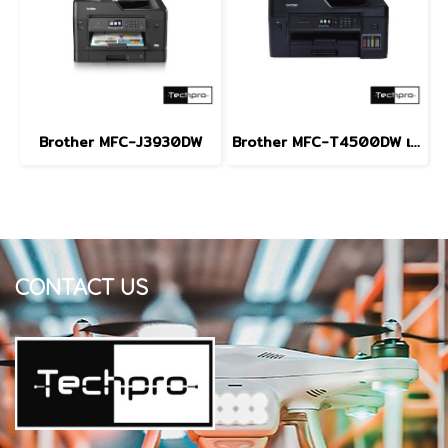
Brother MFC-J3930DW
Brother MFC-T4500DW เครื่องพิมพ์มัลติฟังก์ชัน อิงค์เจ็ท
CONTACT US