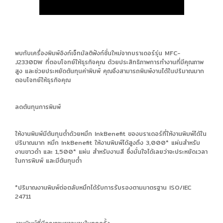
พบกับเครื่องพิมพ์อิงก์เจ็ทมัลติฟังก์ชั่นใหม่จากบราเดอร์รุ่น MFC-
J2330DW ที่ตอบโจทย์ให้ธุรกิจคุณ ด้วยประสิทธิภาพการทำงานที่มีคุณภาพ
สูง และช่วยประหยัดต้นทุนค่าพิมพ์ คุณจึงสามารถพิมพ์งานได้ในปริมาณมาก
ตอบโจทย์ให้ธุรกิจคุณ
ลดต้นทุนการพิมพ์
ให้งานพิมพ์มีต้นทุนต่ำด้วยหมึก InkBenefit ของบราเดอร์ที่ให้งานพิมพ์ได้ใน
ปริมาณมาก หมึก InkBenefit ให้งานพิมพ์ได้สูงถึง 3,000* แผ่นสำหรับ
งานขาวดำ และ 1,500* แผ่น สำหรับงานสี ซึ่งมั่นใจได้เลยว่าจะประหยัดเวลา
ในการพิมพ์ และมีต้นทุนต่ำ
*ปริมาณงานพิมพ์ต่อตลับหมึกได้รับการรับรองตามมาตรฐาน ISO/IEC
24711