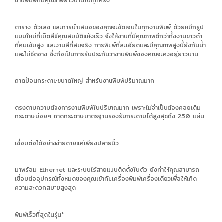
งานพิมพ์ที่มีคุณภาพยาวนานในทุกครั้ง
ตาราง ตัวเลข และการนำเสนอของคุณจะชัดเจนในทุกงานพิมพ์ ด้วยหมึกรูป
แบบใหม่ที่เม็ดสีมีคุณสมบัติแห้งเร็ว จึงให้งานที่มีคุณภาพดีกว่าทั้งงานขาวดำ
ที่คมเข้มสูง และงานสีที่สมจริง การพิมพ์ที่ละเอียดและมีคุณภาพสูงนี้ยังกันน้ำ
และไม่ซีดจาง ซึ่งถือเป็นการรับประกันวางานพิมพ์ของคณจะคงอยู่ยาวนาน
ถาดป้อนกระดาษขนาดใหญ่ สำหรับงานพิมพ์ปริมาณมาก
ตรงตามความต้องการงานพิมพ์ในปริมาณมาก เพราะไม่จำเป็นต้องคอยเติม
กระดาษบ่อยๆ ถาดกระดาษมาตรฐานรองรับกระดาษได้สูงสุดถึง 250 แผ่น
เชื่อมต่อได้อย่างง่ายดายแค่เพียงปลายนิ้ว
มาพร้อม Ethernet และระบบไร้สายแบบติดตั้งในตัว ยังทำให้คุณสามารถ
เชื่อมต่ออุปกรณ์ทั้งหมดของคุณเข้ากับเครื่องพิมพ์เครื่องเดียวเพื่อให้เกิด
ความสะดวกสบายสูงสุด
พิมพ์เร็วที่สุดในรุ่น*