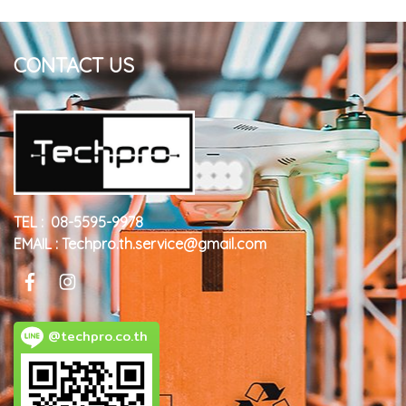
CONTACT US
TEL : 08-5595-9978
EMAIL : Techpro.th.service@gmail.com
@techpro.co.th