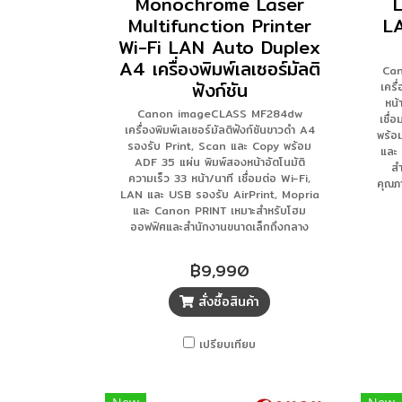
Monochrome Laser
L
Multifunction Printer
L
Wi-Fi LAN Auto Duplex
A4 เครื่องพิมพ์เลเซอร์มัลติ
Can
ฟังก์ชัน
เครื
หน้
Canon imageCLASS MF284dw
เชื่
เครื่องพิมพ์เลเซอร์มัลติฟังก์ชันขาวดำ A4
พร้อ
รองรับ Print, Scan และ Copy พร้อม
และ
ADF 35 แผ่น พิมพ์สองหน้าอัตโนมัติ
สำ
ความเร็ว 33 หน้า/นาที เชื่อมต่อ Wi-Fi,
คุณภ
LAN และ USB รองรับ AirPrint, Mopria
และ Canon PRINT เหมาะสำหรับโฮม
ออฟฟิศและสำนักงานขนาดเล็กถึงกลาง
฿9,990
สั่งซื้อสินค้า
เปรียบเทียบ