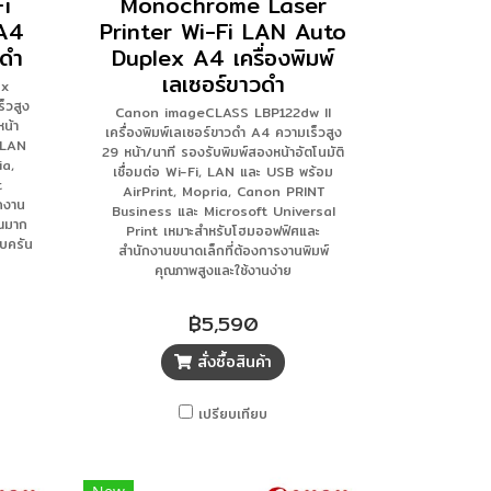
Fi
Monochrome Laser
A4
Printer Wi-Fi LAN Auto
วดำ
Duplex A4 เครื่องพิมพ์
เลเซอร์ขาวดำ
5x
็วสูง
Canon imageCLASS LBP122dw II
น้า
เครื่องพิมพ์เลเซอร์ขาวดำ A4 ความเร็วสูง
t LAN
29 หน้า/นาที รองรับพิมพ์สองหน้าอัตโนมัติ
ia,
เชื่อมต่อ Wi-Fi, LAN และ USB พร้อม
t
AirPrint, Mopria, Canon PRINT
กงาน
Business และ Microsoft Universal
าณมาก
Print เหมาะสำหรับโฮมออฟฟิศและ
บครัน
สำนักงานขนาดเล็กที่ต้องการงานพิมพ์
คุณภาพสูงและใช้งานง่าย
฿5,590
สั่งซื้อสินค้า
เปรียบเทียบ