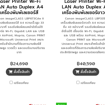
aser Printer Wi-Fi
Laser Printer Wi-
AN Auto Duplex A4
LAN Auto Duplex 
เครื่องพิมพ์เลเซอร์สี
เครื่องพิมพ์เลเซอร์ขา
on imageCLASS LBP673Cdw II
Canon imageCLASS LBP33
่องพิมพ์เลเซอร์สี A4 ความเร็วสูง 33
เครื่องพิมพ์เลเซอร์ขาวดำ A4 ความเร
า/นาที รองรับพิมพ์สองหน้าอัตโนมัติ
ถึง 43 หน้า/นาที รองรับพิมพ์สองห
อมต่อ Wi-Fi, Gigabit LAN และ USB
อัตโนมัติ เชื่อมต่อ Wi-Fi, Gigabi
ม AirPrint, Mopria, Canon PRINT
และ USB พร้อม AirPrint, Mopr
 Microsoft Universal Print เหมาะ
Canon PRINT และ Microsof
หรับสำนักงานที่ต้องการงานพิมพ์สี
Universal Print เหมาะสำหรับสำนั
าพสูง รวดเร็ว และรองรับงานปริมาณ
และองค์กรที่ต้องการงานพิมพ์ปริม
มาก
ประสิทธิภาพสูง และความปลอดภัยคร
฿24,690
฿40,590
สั่งซื้อสินค้า
สั่งซื้อสินค้า
เปรียบเทียบ
เปรียบเทียบ