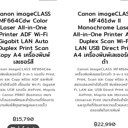
anon imageCLASS
Canon imageCLA
MF664Cdw Color
MF461dw II
Laser All-in-One
Monochrome Las
Printer ADF Wi-Fi
All-in-One Printer 
Gigabit LAN Auto
Duplex Scan Wi-F
Duplex Print Scan
LAN USB Direct Pr
opy A4 เครื่องพิมพ์
A4 เครื่องพิมพ์เลเซอร
เลเซอร์สี
ดำ
anon imageCLASS MF664Cdw
Canon imageCLASS MF461dw
องพิมพ์เลเซอร์สี 3-in-1 รองรับ Print,
เครื่องพิมพ์เลเซอร์ขาวดำ 3-in-1 ร
n และ Copy พร้อม ADF และพิมพ์
Print, Scan และ Copy พร้อม 
้าอัตโนมัติ เชื่อมต่อ Wi-Fi, Gigabit
สแกนสองหน้าอัตโนมัติ พิมพ์สองหน้
และ USB รองรับ AirPrint, Mopria
Fi, LAN และ USB Direct Print ร
ะ Canon PRINT Business เหมาะ
AirPrint, Mopria และ Microso
ับโฮมออฟฟิศและสำนักงานที่ต้องการ
Universal Print เหมาะสำหรับสำนั
งานพิมพ์สีคุณภาพสูงและรวดเร็ว
และธุรกิจที่ต้องการความเร็วและค
ปลอดภัยในการพิมพ์
฿15,790
฿22,990