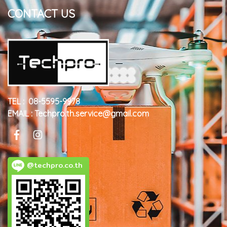
CONTACT US
TEL : 08-5595-9978
EMAIL : Techpro.th.service@gmail.com
@techpro.co.th