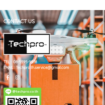
CONTACT US
TEL : 08-5595-9978
EMAIL : Techpro.th.service@gmail.com
@techpro.co.th