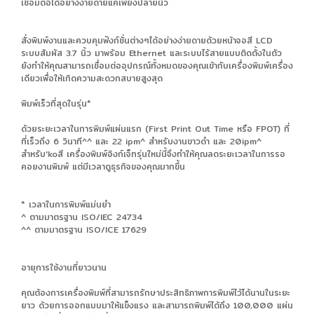
เชื่อมต่อได้อย่างง่ายดายแค่เพียงปลายนิ้ว
สั่งพิมพ์งานและควบคุมฟังก์ชั่นต่างๆได้อย่างง่ายดายด้วยหน้าจอสี LCD
ระบบสัมผัส 3.7 นิ้ว มาพร้อม Ethernet และระบบไร้สายแบบติดตั้งในตัว
ยังทำให้คุณสามารถเชื่อมต่ออุปกรณ์ทั้งหมดของคุณเข้ากับเครื่องพิมพ์เครื่อง
เดียวเพื่อให้เกิดความสะดวกสบายสูงสุด
พิมพ์เร็วที่สุดในรุ่น*
ด้วยระยะเวลาในการพิมพ์แผ่นแรก (First Print Out Time หรือ FPOT) ที่
ที่เร็วถึง 6 วินาที^^ และ 22 ipm^ สำหรับงานขาวดำ และ 20ipm^
สำหรับ'koสี เครื่องพิมพ์อิงก์เจ็ทรุ่นใหม่นี้จึงทำให้คุณลดระยะเวลาในการรอ
คอยงานพิมพ์ แต่มีเวลาดูธุรกิจของคุณมากขึ้น
* เวลาในการพิมพ์แม่นยำ
^ ตามมาตรฐาน ISO/IEC 24734
^^ ตามมาตรฐาน ISO/ICE 17629
อายุการใช้งานที่ยาวนาน
คุณต้องการเครื่องพิมพ์ที่สามารถรักษาประสิทธิภาพการพิมพ์ไว้ได้นานในระยะ
ยาว ด้วยการออกแบบมาให้แข็งแรง และสามารถพิมพ์ได้ถึง 100,000 แผ่น