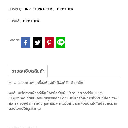
หมวดหมู่ :
INKJET PRINTER
,
BROTHER
แบรนด์ :
BROTHER
Share
รายละเอียดสินค้า
MFC-J3930DW เครื่องพิมพ์มัลติฟังก์ชัน อิงค์เจ็ท
พบกับเครื่องพิมพ์อิงก์เจ็ทมัลติฟังก์ชั่นใหม่จากบราเดอร์รุ่น MFC-
J3930DW ที่ตอบโจทย์ให้ธุรกิจคุณ ด้วยประสิทธิภาพการทำงานที่มีคุณภาพ
สูง และช่วยประหยัดต้นทุนค่าพิมพ์ คุณจึงสามารถพิมพ์งานได้ในปริมาณมาก
ตอบโจทย์ให้ธุรกิจคุณ