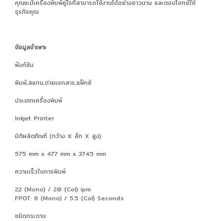
คุณจะมีเครื่องพิมพ์คู่ใจที่สามารถใช้งานได้อย่างยาวนาน และตอบโจทย์ให้
ธุรกิจคุณ
ข้อมูลจำเพาะ
ฟังก์ชัน
พิมพ์,สแกน,ถ่ายเอกสาร,แฟ็กซ์
ประเภทเครื่องพิมพ์
Inkjet Printer
มิติผลิตภัณฑ์ (กว้าง X ลึก X สูง)
575 mm x 477 mm x 374.5 mm
ความเร็วในการพิมพ์
22 (Mono) / 20 (Col) ipm
FPOT: 6 (Mono) / 5.5 (Col) Seconds
ชนิดกระดาษ