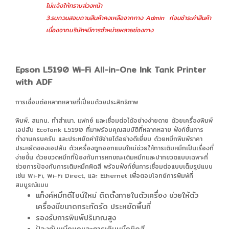
ไม่เเจ้งให้ทราบล่วงหน้า
3.รบกวนสอบถามสินค้าคงเหลือจากทาง Admin ก่อนชำระค่าสินค้า
เนื่องจากบริษัทฯมีการจำหน่ายหลายช่องทาง
Epson L5190 Wi-Fi All-in-One Ink Tank Printer
with ADF
การเชื่อมต่อหลากหลายที่เปี่ยมด้วยประสิทธิภาพ
พิมพ์, สแกน, ทำสำเนา, แฟกซ์ และเชื่อมต่อได้อย่างง่ายดาย ด้วยเครื่องพิมพ์
เอปสัน EcoTank L5190 ที่มาพร้อมคุณสมบัติที่หลากหลาย ฟังก์ชั่นการ
ทำงานครบครัน และประหยัดค่าใช้จ่ายได้อย่างดีเยี่ยม ด้วยหมึกพิมพ์ราคา
ประหยัดของเอปสัน ตัวเครื่องถูกออกแบบใหม่ช่วยให้การเติมหมึกเป็นเรื่องที่
ง่ายขึ้น ด้วยขวดหมึกที่ป้องกันการหกขณะเติมหมึกและปากขวดแบบเฉพาะที่
ช่วยการป้องกันการเติมหมึกผิดสี พร้อมฟังก์ชั่นการเชื่อมต่อแบบเต็มรูปแบบ
เช่น Wi-Fi, Wi-Fi Direct, และ Ethernet เพื่อตอบโจทย์การพิมพ์ที่
สมบูรณ์แบบ
แท็งค์หมึกดีไซน์ใหม่ ติดตั้งภายในตัวเครื่อง ช่วยให้ตัว
เครื่องมีขนาดกระทัดรัด ประหยัดพื้นที่
รองรับการพิมพ์ปริมาณสูง
ป้องกันหมึกหกและการเติมหมึกผิดสี