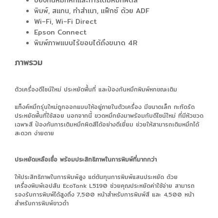
พิมพ์, สแกน, ทำสำเนา, แฟ็กซ์ ด้วย ADF
Wi-Fi, Wi-Fi Direct
Epson Connect
พิมพ์ภาพแบบไร้ขอบได้ถึงขนาด 4R
ภาพรวม
ตัวเครื่องดีไซน์ใหม่ ประหยัดพื้นที่ และป้องกันหมึกพิมพ์หกขณะเติม
แท็งค์หมึกรุ่นใหม่ถูกออกแบบให้อยู่ภายในตัวเครื่อง มีขนาดเล็ก กะทัดรัด
ประหยัดพื้นที่ใช้สอย นอกจากนี้ ขวดหมึกยังมาพร้อมกับดีไซน์ใหม่ ที่มีหัวขวด
เฉพาะสี ป้องกันการเติมหมึกผิดสีได้อย่างดีเยี่ยม ช่วยให้สามารถเติมหมึกได้
สะดวก ง่ายดาย
ประหยัดเหลือเชื่อ พร้อมประสิทธิภาพในการพิมพ์ที่มากกว่า
ให้ประสิทธิภาพในการพิมพ์สูง แต่ต้นทุนการพิมพ์แสนประหยัด ด้วย
เครื่องพิมพ์เอปสัน EcoTank L5190 ช่วยคุณประหยัดค่าใช้จ่าย สามารถ
รองรับการพิมพ์ได้สูงถึง 7,500 หน้าสำหรับการพิมพ์สี และ 4,500 หน้า
สำหรับการพิมพ์ขาวดำ