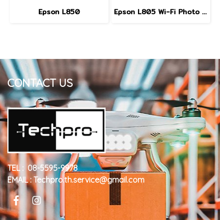
Epson L850
Epson L805 Wi-Fi Photo Ink Tank Printer
CONTACT US
TEL : 08-5595-9978
EMAIL : Techpro.th.service@gmail.com