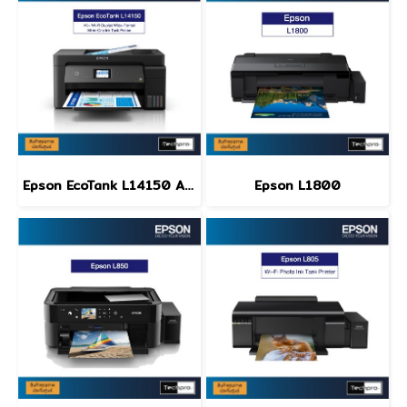
Epson EcoTank L14150 A3+ Wi-Fi Duplex Wide-Format All-in-One Ink Tank Printer
Epson L1800