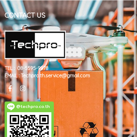
CONTACT US
TEL : 08-5595-9978
EMAIL : Techpro.th.service@gmail.com
@techpro.co.th