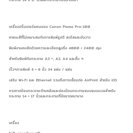
เครื่องปริ้นเตอร์แคนนอน Canon Pixma Pro-100
หายนะสีที่ไม่เหมาะสมกับการพิมพ์รูปดี สดใสและมันวาว
พิมพ์งานคมชัดด้วยความละเอียดสูงถึง 4800 × 2400 dpi
สำหรับพิมพ์กับกระดาษ A3 +, A3, A4 และอื่น ๆ
เร็ว
ๆ
การพิมพ์ 4 × 6 นิ้ว 34 แผ่น / แผ่น
เสริม Wi-Fi และ Ethernet รวมถึงการเชื่อมต่อ AirPrint สำหรับ iOS
ทางถาดป้อนกระดาษด้านหลังและช่องป้อนกระดาษแบบแมนนวลสำหรับ
กระดาษ 14 × 17 นิ้วและกระดาษที่มีขนาดหนาบาง
เครื่อง