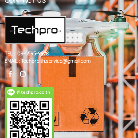
CONTACT US
TEL : 08-5595-9978
EMAIL : Techpro.th.service@gmail.com
@techpro.co.th