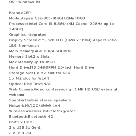
OS : Windows 10
Brand.ACER
Model.Aspire C22-865-814G1T21Mi/T003
Processor.Intel Core i3-8130U (4M Cache, 2.2GHz up to
3.4GHz)
Graphics.Integrated
Display Screen.21.5-inch LED (1920 x 1080) Aspect ratio:
16:9, Non-touch
Main Memory.4GB DDR4 SODIMM
Memory Slot.2 x Slots
Max Memory.Up to 16GB
Hard Drive.1TB 5400RPM 2.5-inch Hard Drive
Storage Slot.1 x M.2 slot for SSD
1 x M.2 slot for WLAN
Optical Disk Drive.N/A
Web Camera.Video conferencing , 1 MP HD USB external
webcam
Speaker.Built-in stereo speakers
Network.10/100/1000 LAN
Wireless.Wireless 802.11a/b/g/n/ac
Bluetooth.Bluetooth 4.0
Port.1 x HDMI
2 x USB 3.1 Gen1
2 x USB 2.0