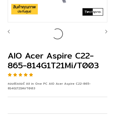
AIO Acer Aspire C22-
865-814G1T21Mi/T003
คอมพิวเตอร์ All in One PC AIO Acer Aspire C22-865-
814G1T21Mi/T003