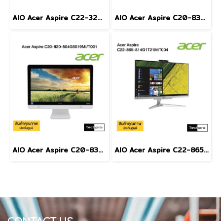
AIO Acer Aspire C22-320-A94G1T21Mi/T001
AIO Acer Aspire C20-830-504G5019Mi/T002
AIO Acer Aspire C20-830-504G5019Mi/T001
AIO Acer Aspire C22-865-814G1T21MiT004