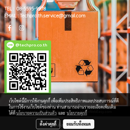
TEL : 08-5595-9978
EMAIL : Techpro.th.service@gmail.com
@techpro.co.th
เว็บไซต์นี้มีการใช้งานคุกกี้ เพื่อเพิ่มประสิทธิภาพและประสบการณ์ที่ดี
ในการใช้งานเว็บไซต์ของท่าน ท่านสามารถอ่านรายละเอียดเพิ่มเติม
© Copyright 2018 All Rights Reserved. MakeWebEasy.com
ได้ที่
นโยบายความเป็นส่วนตัว
และ
นโยบายคุกกี้
ผู้เข้าชมวันนี้
1
ตั้งค่าคุกกี้
สั่งซื้อสินค้า
ยอมรับทั้งหมด