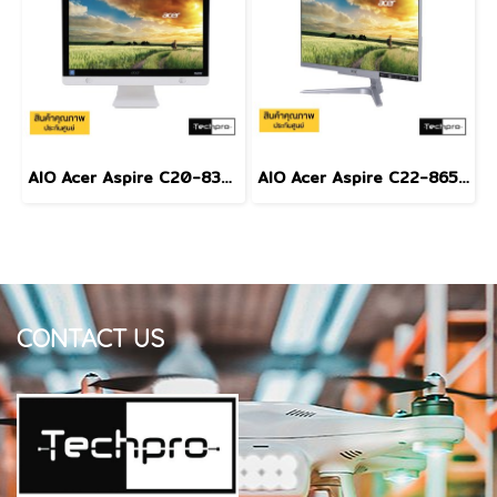
AIO Acer Aspire C20-830-504G5019Mi/T001
AIO Acer Aspire C22-865-814G1T21Mi/T003
CONTACT US