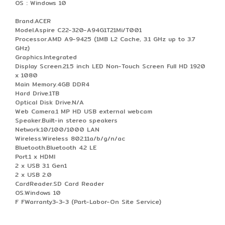
OS : Windows 10
Brand.ACER
Model.Aspire C22-320-A94G1T21Mi/T001
Processor.AMD A9-9425 (1MB L2 Cache, 3.1 GHz up to 3.7
GHz)
Graphics.Integrated
Display Screen.21.5 inch LED Non-Touch Screen Full HD 1920
x 1080
Main Memory.4GB DDR4
Hard Drive.1TB
Optical Disk Drive.N/A
Web Camera.1 MP HD USB external webcam
Speaker.Built-in stereo speakers
Network.10/100/1000 LAN
Wireless.Wireless 802.11a/b/g/n/ac
Bluetooth.Bluetooth 4.2 LE
Port.1 x HDMI
2 x USB 3.1 Gen1
2 x USB 2.0
CardReader.SD Card Reader
OS.Windows 10
F FWarranty3-3-3 (Part-Labor-On Site Service)