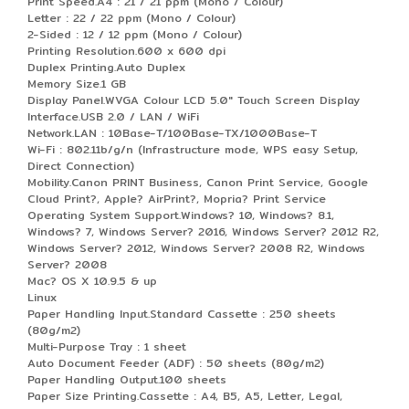
Print Speed.A4 : 21 / 21 ppm (Mono / Colour)
Letter : 22 / 22 ppm (Mono / Colour)
2-Sided : 12 / 12 ppm (Mono / Colour)
Printing Resolution.600 x 600 dpi
Duplex Printing.Auto Duplex
Memory Size.1 GB
Display Panel.WVGA Colour LCD 5.0" Touch Screen Display
Interface.USB 2.0 / LAN / WiFi
Network.LAN : 10Base-T/100Base-TX/1000Base-T
Wi-Fi : 802.11b/g/n (Infrastructure mode, WPS easy Setup,
Direct Connection)
Mobility.Canon PRINT Business, Canon Print Service, Google
Cloud Print?, Apple? AirPrint?, Mopria? Print Service
Operating System Support.Windows? 10, Windows? 8.1,
Windows? 7, Windows Server? 2016, Windows Server? 2012 R2,
Windows Server? 2012, Windows Server? 2008 R2, Windows
Server? 2008
Mac? OS X 10.9.5 & up
Linux
Paper Handling Input.Standard Cassette : 250 sheets
(80g/m2)
Multi-Purpose Tray : 1 sheet
Auto Document Feeder (ADF) : 50 sheets (80g/m2)
Paper Handling Output.100 sheets
Paper Size Printing.Cassette : A4, B5, A5, Letter, Legal,