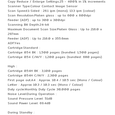
Copy Reduce / Enlarge Settings.25 - 400% in 1% increments
Scanner Type.Colour Contact Image Sensor
Scan Speed.1-Sided : 26.1 ipm (mono), 13.3 ipm (colour)
Scan Resolution.Platen glass : up to 600 x 600dpi
Feeder (ADF) : up to 300 x 300dpi
Scanning Bit Depth.24-bit
Maximum Document Scan Size.Platen Glass : Up to 216.0 x
297mm
Feeder (ADF) : Up to 216.0 x 355.6mm
ADF.Yes
Cartridge.Standard :
Cartridge 054 BK : 1,500 pages (bundled: 1,500 pages)
Cartridge 054 C/M/Y : 1,200 pages (bundled: 680 pages)
High :
Cartridge 054H BK : 3,100 pages
Cartridge 054H C/M/Y : 2,300 pages
First page out.A4 : Approx. 10.4 / 10.5 sec (Mono / Colour)
Letter : Approx 10.3 / 10.3 sec (Mono / Colour)
Duty cycle.Monthly Duty Cycle 30,000 pages
Noise Level.During Operation :
Sound Pressure Level: 51dB
Sound Power Level: 69.4dB
During Standby :