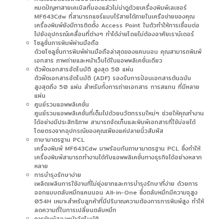
หมดปัญหาสายเคเบิลที่มองแล้วไม่น่าดูด้วยเครื่องพิมพ์เลเซอร์
MF643Cdw ที่สามารถแชร์แบบไร้สายได้ภายในเครือข่ายของคุณ
เครื่องพิมพ์ยังมีการติดตั้ง Access Point ในตัวทำให้การเชื่อมต่อ
ไปยังอุปกรณ์เคลื่อนที่ต่างๆ ทำได้ง่ายโดยไม่ต้องอาศัยเราน์เตอร์
โซลูชั่นการพิมพ์ผ่านมือถือ
ด้วยโซลูชั่นการพิมพ์ผ่านมือถือล่าสุดของแคนนอน คุณสามารถพิมพ์
เอกสาร ภาพถ่ายและหน้าเว็บได้ในแอพพลิเคชั่นเดียว
ตัวฟีดเอกสารอัตโนมัติ สูงสุด 50 แผ่น
ตัวฟีดเอกสารอัตโนมัติ (ADF) รองรับการป้อนเอกสารต้นฉบับ
สูงสุดถึง 50 แผ่น สำหรับทั้งการถ่ายเอกสาร การสแกน ที่มีหลาย
แผ่น
ศูนย์รวมแอพพลิเคชั่น
ศูนย์รวมแอพพลิเคชั่นที่เต็มไปด้วยนวัตกรรมใหม่ๆ ช่วยให้คุณทำงาน
ได้อย่างมีประสิทธิภาพ สามารถจัดเก็บและพิมพ์เอกสารที่ใช้บ่อยได้
โดยตรงจากอุปกรณ์ของคุณเพียงแค่ปลายนิ้วสัมผัส
ภาษามาตรฐาน PCL
เครื่องพิมพ์ MF643Cdw มาพร้อมกับภาษามาตรฐาน PCL ซึ่งทำให้
เครื่องพิมพ์สามารถทำงานได้กับแอพพลิเคชั่นทางธุรกิจได้อย่างหลาก
หลาย
การบำรุงรักษาง่าย
เพลิดเพลินการใช้งานที่ไม่ยุ่งยากและการบำรุงรักษาที่ง่าย ด้วยการ
ออกแบบตลับหมึกแคนนอน All-in-One ซึ่งตลับหมึกมีความจุสูง
054H เหมาะสำหรับลูกค้าที่มีปริมาณความต้องการการพิมพ์สูง ทำให้
ลดความถี่ในการเปลี่ยนตลับหมึก
การพิมพ์สองหน้าอัตโนมัติ