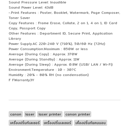
Sound Pressure Level: Inaudible
Sound Power Level: 43dB
-.Print Features : Poster, Booklet, Watermark, Page Composer,
Toner Saver
Copy Features : Frame Erase, Collate, 2 on 1, 4 on 1, ID Card
Copy, Passport Copy
Other Features : Department ID, Secure Print, Application
Library
Power Supply.AC 220-240 V (?10%), 50/60 Hz (?2Hz)
Power Consumption.Maximum : 850W or less
Average (During Copy) : Approx. 370W
Average (During Standby) : Approx. 11W
Average (During Sleep) : Approx. 0.8W (USB/ LAN / Wi-Fi)
Environment.Temperature : 10 - 30?C
Humidity : 20% - 80% RH (no condensation)
F FWarranty3Y
canon
laser
laser printer
canon printer
เครื่องปริ้นท์เลเซอร์
เครื่องปริ้นเลเซอร์
เคื่องปริ้นท์แคนนอน