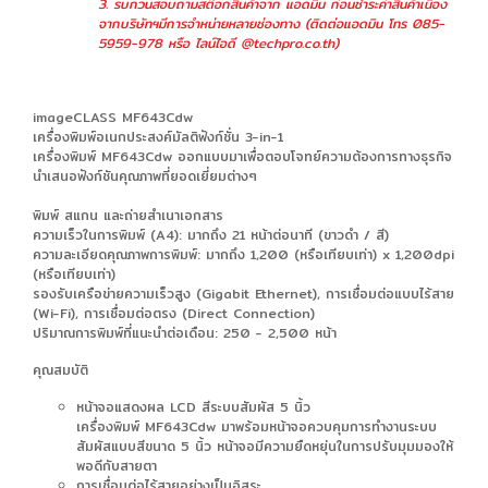
3. รบกวนสอบถามสต๊อกสินค้าจาก แอดมิน ก่อนชำระค่าสินค้าเนื่อง
จากบริษัทฯมีการจำหน่ายหลายช่องทาง (ติดต่อแอดมิน โทร 085-
5959-978 หรือ ไลน์ไอดี @techpro.co.th)
imageCLASS MF643Cdw
เครื่องพิมพ์อเนกประสงค์มัลติฟังก์ชั่น 3-in-1
เครื่องพิมพ์ MF643Cdw ออกแบบมาเพื่อตอบโจทย์ความต้องการทางธุรกิจ
นำเสนอฟังก์ชันคุณภาพที่ยอดเยี่ยมต่างๆ
พิมพ์ สแกน และถ่ายสำเนาเอกสาร
ความเร็วในการพิมพ์ (A4): มากถึง 21 หน้าต่อนาที (ขาวดำ / สี)
ความละเอียดคุณภาพการพิมพ์: มากถึง 1,200 (หรือเทียบเท่า) x 1,200dpi
(หรือเทียบเท่า)
รองรับเครือข่ายความเร็วสูง (Gigabit Ethernet), การเชื่อมต่อแบบไร้สาย
(Wi-Fi), การเชื่อมต่อตรง (Direct Connection)
ปริมาณการพิมพ์ที่แนะนำต่อเดือน: 250 - 2,500 หน้า
คุณสมบัติ
หน้าจอแสดงผล LCD สีระบบสัมผัส 5 นิ้ว
เครื่องพิมพ์ MF643Cdw มาพร้อมหน้าจอควบคุมการทำงานระบบ
สัมผัสแบบสีขนาด 5 นิ้ว หน้าจอมีความยืดหยุ่นในการปรับมุมมองให้
พอดีกับสายตา
การเชื่อมต่อไร้สายอย่างเป็นอิสระ