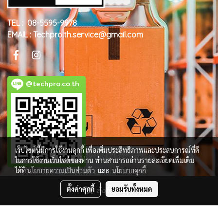
TEL : 08-5595-9978
EMAIL : Techpro.th.service@gmail.com
@techpro.co.th
เว็บไซต์นี้มีการใช้งานคุกกี้ เพื่อเพิ่มประสิทธิภาพและประสบการณ์ที่ดี
ในการใช้งานเว็บไซต์ของท่าน ท่านสามารถอ่านรายละเอียดเพิ่มเติม
ได้ที่
นโยบายความเป็นส่วนตัว
และ
นโยบายคุกกี้
ตั้งค่าคุกกี้
สั่งซื้อสินค้า
ยอมรับทั้งหมด
© Copyright 2018 All Rights Reserved. MakeWebEasy.com
ผู้เข้าชมวันนี้
931