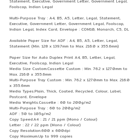
Statement, Executive, Government Letter, Government Legal,
Foolscap, Indian Legal
Multi-Purpose Tray : A4, B5, A5, Letter, Legal, Statement,
Executive, Government Letter, Government Legal, Foolscap,
Indian Legal, Index Card, Envelope : COM10, Monarch, C5, DL
Available Paper Size for ADF : A4, B5, A5, Letter, Legal,
Statement (Min. 128 x 139.7mm to Max. 216.0 x 355.6mm)
Paper Size for Auto Duplex Print A4, B5, Letter, Legal,
Executive, Foolscap, Indian Legal
Media Size Custom.Cassette Custom : Min. 76.2 x 127.0mm to
Max. 216.0 x 355.6mm
Multi-Purpose Tray Custom : Min. 76.2 x 127.0mm to Max. 216.0
x 355.6mm
Media Types.Plain, Thick, Coated, Recycled, Colour, Label,
Postcard, Envelope
Media Weights.Cassette : 60 to 200g/m2
Multi-Purpose Tray : 60 to 200g/m2
ADF : 50 to 105g/m2
Copy Speed.A4 : 21 / 21 ppm (Mono / Colour)
Letter : 22 / 22 ppm (Mono / Colour)
Copy Resolution.600 x 600dpi
Copy Maximum.Up to 999 copies