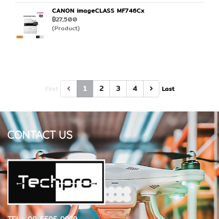
CANON imageCLASS MF746Cx
฿27,500
(Product)
1
2
3
4
First
Last
CONTACT US