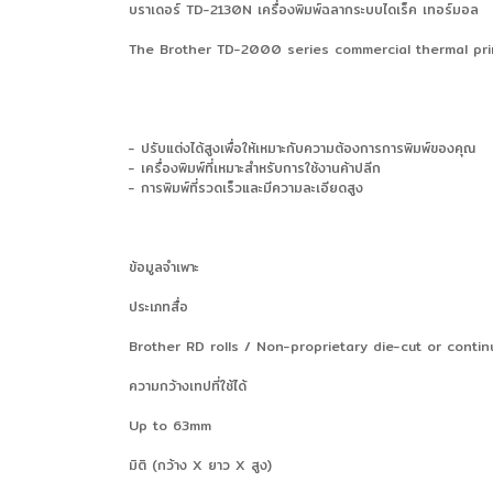
บราเดอร์ TD-2130N เครื่องพิมพ์ฉลากระบบไดเร็ค เทอร์มอล
The Brother TD-2000 series commercial thermal print
- ปรับแต่งได้สูงเพื่อให้เหมาะกับความต้องการการพิมพ์ของคุณ
- เครื่องพิมพ์ที่เหมาะสำหรับการใช้งานค้าปลีก
- การพิมพ์ที่รวดเร็วและมีความละเอียดสูง
ข้อมูลจำเพาะ
ประเภทสื่อ
Brother RD rolls / Non-proprietary die-cut or contin
ความกว้างเทปที่ใช้ได้
Up to 63mm
มิติ (กว้าง X ยาว X สูง)