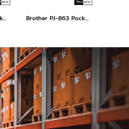
Brother PJ-883 PocketJet A4 Mobile Printer Direct Thermal Wi-Fi Bluetooth AirPrint USB Type-C เครื่องพิมพ์พกพา A4
Brother PJ-863 PocketJet A4 Mobile Printer Direct Thermal Bluetooth USB Type-C เครื่องพิมพ์พกพา A4