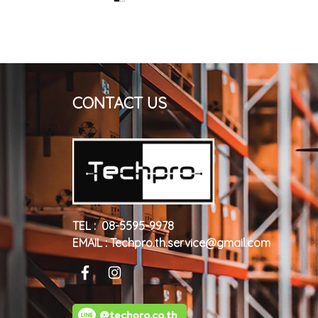
CONTACT US
TEL : 08-5595-9978
EMAIL : Techpro.th.service@gmail.com
@techpro.co.th