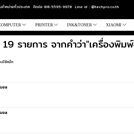
แทนจำหน่ายทั่วประเทศ ติดต่อ 08-5595-9978 Line id : @techpro.co.th
COMPUTER
PRINTER
INK&TONER
XIAOMI
 19 รายการ จากคำว่า"เครื่องพิมพ์
งใช้หมึก
์มอล
์มอล