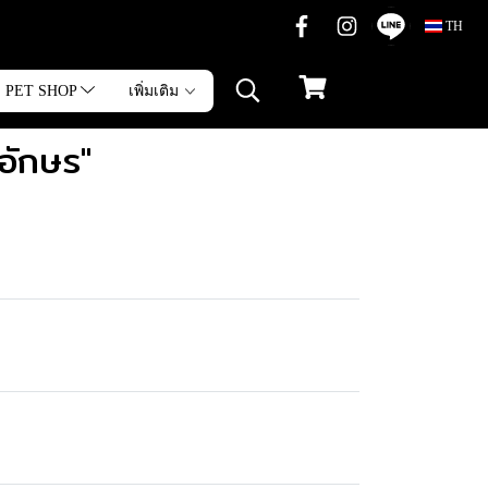
TH
PET SHOP
เพิ่มเติม
อักษร"