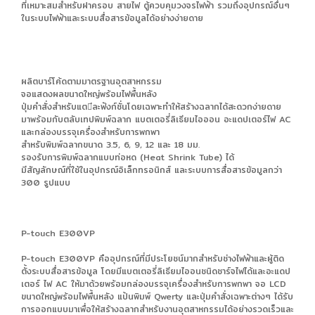
ที่เหมาะสมสําหรับฝาครอบ สายไฟ ตู้ควบคุมวงจรไฟฟ้า รวมถึงอุปกรณ์อื่นๆ
ในระบบไฟฟ้าและระบบสื่อสารข้อมูลได้อย่างง่ายดาย
ผลิตบาร์โค้ดตามมาตรฐานอุตสาหกรรม
จอแสดงผลขนาดใหญ่พร้อมไฟพื้นหลัง
ปุ่มคําสั่งสําหรับแต่ละฟังก์ชั่นโดยเฉพาะทําให้สร้างฉลากได้สะดวกง่ายดาย
มาพร้อมกับตลับเทปพิมพ์ฉลาก แบตเตอรี่ลิเธียมไอออน อะแดปเตอร์ไฟ AC
และกล่องบรรจุเครื่องสําหรับการพกพา
สําหรับพิมพ์ฉลากขนาด 3.5, 6, 9, 12 และ 18 มม.
รองรับการพิมพ์ฉลากแบบท่อหด (Heat Shrink Tube) ได้
มีสัญลักษณ์ที่ใช้ในอุปกรณ์อิเล็กทรอนิกส์ และระบบการสื่อสารข้อมูลกว่า
300 รูปแบบ
P-touch E300VP
P-touch E300VP คืออุปกรณ์ที่มีประโยชน์มากสําหรับช่างไฟฟ้าและผู้ติด
ตั้งระบบสื่อสารข้อมูล โดยมีแบตเตอรี่ลิเธียมไออนชนิดชาร์จไฟได้และอะแดป
เตอร์ ไฟ AC ให้มาด้วยพร้อมกล่องบรรจุเครื่องสําหรับการพกพา จอ LCD
ขนาดใหญ่พร้อมไฟพื้นหลัง แป้นพิมพ์ Qwerty และปุ่มคําสั่งเฉพาะต่างๆ ได้รับ
การออกแบบมาเพื่อให้สร้างฉลากสําหรับงานอุตสาหกรรมได้อย่างรวดเร็วและ