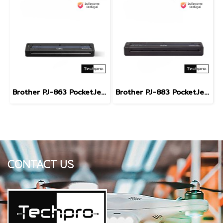
Brother PJ-863 PocketJet A4 Mobile Printer Direct Thermal Bluetooth USB Type-C เครื่องพิมพ์พกพา A4
Brother PJ-883 PocketJet A4 Mobile Printer Direct Thermal Wi-Fi Bluetooth AirPrint USB Type-C เครื่องพิมพ์พกพา A4
CONTACT US