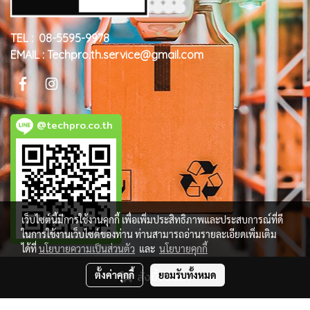
TEL : 08-5595-9978
EMAIL : Techpro.th.service@gmail.com
@techpro.co.th
เว็บไซต์นี้มีการใช้งานคุกกี้ เพื่อเพิ่มประสิทธิภาพและประสบการณ์ที่ดี
ในการใช้งานเว็บไซต์ของท่าน ท่านสามารถอ่านรายละเอียดเพิ่มเติม
ได้ที่
นโยบายความเป็นส่วนตัว
และ
นโยบายคุกกี้
ตั้งค่าคุกกี้
สั่งซื้อสินค้า
ยอมรับทั้งหมด
© Copyright 2018 All Rights Reserved. MakeWebEasy.com
ผู้เข้าชมวันนี้
683