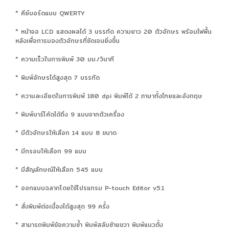
* คีย์บอร์ดแบบ QWERTY
* หน้าจอ LCD แสดงผลได้ 3 บรรทัด ความยาว 20 ตัวอักษร พร้อมไฟพื้น
หลังเพื่อการมองตัวอักษรที่ชัดเจนยิ่งขึ้น
* ความเร็วในการพิมพ์ 30 มม./วินาที
* พิมพ์อักษรได้สูงสุด 7 บรรทัด
* ความละเอียดในการพิมพ์ 180 dpi พิมพ์ได้ 2 ภาษาทั้งไทยและอังกฤษ
* พิมพ์บาร์โค้ดได้ถึง 9 แบบจากตัวเครื่อง
* มีตัวอักษรให้เลือก 14 แบบ 8 ขนาด
* มีกรอบให้เลือก 99 แบบ
* มีสัญลักษณ์ให้เลือก 545 แบบ
* ออกแบบฉลากโดยใช้โปรแกรม P-touch Editor v5.1
* สั่งพิมพ์ต่อเนื่องได้สูงสุด 99 ครั้ง
* สามารถพิมพ์ข้อความซ้ำ พิมพ์สลับซ้ายขวา พิมพ์แนวตั้ง