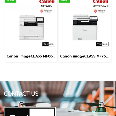
New
New
Canon imageCLASS MF667Cx Color Laser All-in-One Printer Print Scan Copy Fax Duplex Scan Wi-Fi Gigabit LAN A4 เครื่องพิมพ์เลเซอร์สี
Canon imageCLASS MF752Cdw II Color Laser All-in-One Printer ADF Duplex Scan Wi-Fi Gigabit LAN Auto Duplex A4 เครื่องพิมพ์เลเซอร์สี
CONTACT US