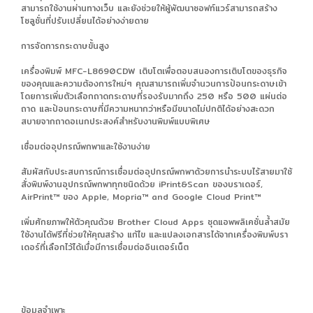
สามารถใช้งานผ่านทางเว็บ และยังช่วยให้ผู้พัฒนาซอฟท์แวร์สามารถสร้าง
โซลูชั่นที่ปรับเปลี่ยนได้อย่างง่ายดาย
การจัดการกระดาษขั้นสูง
เครื่องพิมพ์ MFC-L8690CDW เติบโตเพื่อตอบสนองการเติบโตของธุรกิจ
ของคุณและความต้องการใหม่ๆ คุณสามารถเพิ่มจำนวนการป้อนกระดาษเข้า
โดยการเพิ่มตัวเลือกถาดกระดาษที่รองรับมากถึง 250 หรือ 500 แผ่นต่อ
ถาด และป้อนกระดาษที่มีความหนากว่าหรือมีขนาดไม่ปกติได้อย่างสะดวก
สบายจากถาดอเนกประสงค์สำหรับงานพิมพ์แบบพิเศษ
เชื่อมต่ออุปกรณ์พกพาและใช้งานง่าย
สัมผัสกับประสบการณ์การเชื่อมต่ออุปกรณ์พกพาด้วยการนำระบบไร้สายมาใช้
สั่งพิมพ์งานอุปกรณ์พกพาทุกชนิดด้วย iPrint&Scan ของบราเดอร์,
AirPrint™ ของ Apple, Mopria™ and Google Cloud Print™
เพิ่มศักยภาพให้ตัวคุณด้วย Brother Cloud Apps ชุดแอพพลิเคชั่นล้ำสมัย
ใช้งานได้ฟรีที่ช่วยให้คุณสร้าง แก้ไข และแปลงเอกสารได้จากเครื่องพิมพ์บรา
เดอร์ที่เลือกไว้ได้เมื่อมีการเชื่อมต่ออินเตอร์เน็ต
ข้อมูลจำเพาะ