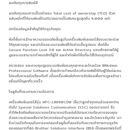
ลดต้นทุนการพิมพ์สี
ลดต้นทุนของการเป็นเจ้าของ Total cost of ownership (TCO) ด้วย
ตลับหมึกที่ให้งานพิมพ์ในปริมาณมากเป็นพิเศษสูงสุดถึง 9,000 หน้า
ปกป้องข้อมูลสำคัญให้กับธุรกิจคุณ
ฟังก็ชั่นการรักษาความปลอดภัยขั้นสูงในเครื่องพิมพ์เลเซอร์สีของเราจะช่วย
ให้คุณควบคุม และปกป้องระบบงานพิมพ์ได้อย่างเต็มรูปแบบ ฟังก์ชั่น
Secure Function Lock 3.0 และ Active Directory มอบศักยภาพให้ผู้
ดูแลระบบสามารถกำหนดสิทธิ์ผู้ใช้ และจำกัดฟังก์ชั่นที่จะใช้ได้บนอุปกรณ์
ตรวจสอบ และควบคุมดูแลระบบพิมพ์ของคุณจากระยะไกลด้วย BRAdmin
Professional Software ตั้งแต่การกำหนดโควต้างานพิพ์ให้กับผู้ใช้แต่ละคน
ไปจนถึงการแจ้งเตือนทันที เมื่อเครื่องพิมพ์เกิดการขัดข้องเพื่อการดูแลรักษา
หรือแก้ปัญหาที่รวดเร็ว
โซลูชันที่ตรงตามความต้องการ
เครื่องพิมพ์เลเซร์สีรุ่น MFC-L8690CDW เห็นว่าลูกค้าทุกคนล้วนแตกต่าง
กันไป Special Solutions Customisation (SSC) ของบราเดอร์ จึง
ทำให้ผลิตภัณฑ์ของบราเดอร์สามารถปรับแต่งได้ตามความต้องการของคุณ
ด้วยความช่วยเหลือจากวิศวกรซ่อมบำรุงภาคสนาม และนักวิเคราะห์ธุรกิจ เรา
จึงร่วมมือกับคุณในการออกแบบโซลูชั่นที่สอดรับกับความท้าทายทางธุรกิจ
ของคุณมากที่สุด Brother Solutions Interface (BSI) เป็นแพลตฟอร์มที่