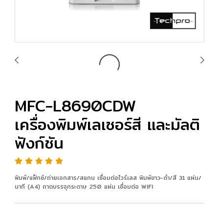
MFC-L8690CDW
เครื่องพิมพ์เลเซอร์สี และมัลติ
ฟังก์ชัน
พิมพ์/แฟ็กซ์/ถ่ายเอกสาร/สแกน เชื่อมต่อไวร์เลส พิมพ์ขาว-ดำ/สี 31 แผ่น/
นาที (A4) ถาดบรรจุกระดาษ 250 แผ่น เชื่อมต่อ WIFI