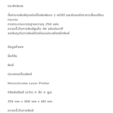
ประสิทธิภาพ
ตั้งค่างานพิมพ์ทุกชนิดเป็นพิมพ์แบบ 2 หน้าได้ และยังลดอัตราการสิ้นเปลือง
กระดาษ
ถาดกระดาษมาตรฐานความจุ 250 แผ่น
ความเร็วในการพิมพ์สูงถึง 30 แผ่นต่อนาที
ลดต้นทุนในการพิมพ์ด้วยโหมดประหยัดหมึกพิมพ์
ข้อมูลจำเพาะ
ฟังก์ชัน
พิมพ์
ประเภทเครื่องพิมพ์
Monochrome Laser Printer
มิติผลิตภัณฑ์ (กว้าง X ลึก X สูง)
356 mm x 360 mm x 183 mm
ความเร็วในการพิมพ์