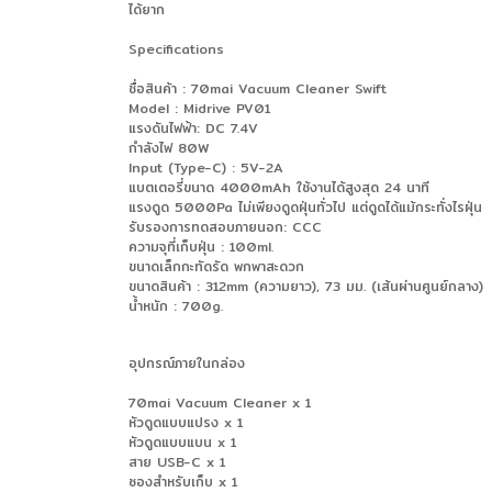
ได้ยาก
Specifications
ชื่อสินค้า : 70mai Vacuum Cleaner Swift
Model : Midrive PV01
แรงดันไฟฟ้า: DC 7.4V
กำลังไฟ 80W
Input (Type-C) : 5V-2A
แบตเตอรี่ขนาด 4000mAh ใช้งานได้สูงสุด 24 นาที
แรงดูด 5000Pa ไม่เพียงดูดฝุ่นทั่วไป แต่ดูดได้แม้กระทั่งไรฝุ่น
รับรองการทดสอบภายนอก: CCC
ความจุที่เก็บฝุ่น : 100ml.
ขนาดเล็กกะทัดรัด พกพาสะดวก
ขนาดสินค้า : 312mm (ความยาว), 73 มม. (เส้นผ่านศูนย์กลาง)
น้ำหนัก : 700g.
อุปกรณ์ภายในกล่อง
70mai Vacuum Cleaner x 1
หัวดูดแบบแปรง x 1
หัวดูดแบบแบน x 1
สาย USB-C x 1
ซองสำหรับเก็บ x 1