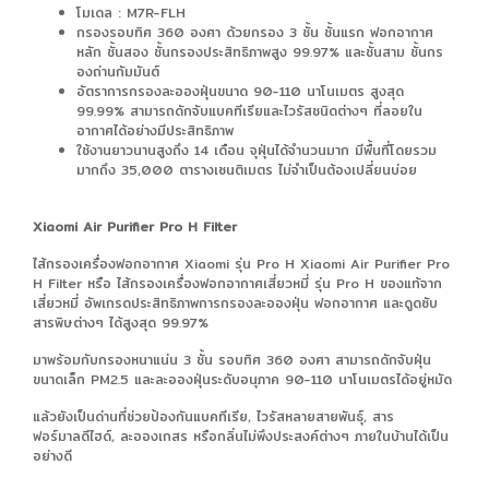
โมเดล : M7R-FLH
กรองรอบทิศ 360 องศา ด้วยกรอง 3 ชั้น ชั้นแรก ฟอกอากาศ
หลัก ชั้นสอง ชั้นกรองประสิทธิภาพสูง 99.97% และชั้นสาม ชั้นกร
องถ่านกัมมันต์
อัตราการกรองละอองฝุ่นขนาด 90-110 นาโนเมตร สูงสุด
99.99% สามารถดักจับแบคทีเรียและไวรัสชนิดต่างๆ ที่ลอยใน
อากาศได้อย่างมีประสิทธิภาพ
ใช้งานยาวนานสูงถึง 14 เดือน จุฝุ่นได้จำนวนมาก มีพื้นที่โดยรวม
มากถึง 35,000 ตารางเซนติเมตร ไม่จำเป็นต้องเปลี่ยนบ่อย
Xiaomi Air Purifier Pro H Filter
ไส้กรองเครื่องฟอกอากาศ Xiaomi รุ่น Pro H Xiaomi Air Purifier Pro
H Filter หรือ ไส้กรองเครื่องฟอกอากาศเสี่ยวหมี่ รุ่น Pro H ของแท้จาก
เสี่ยวหมี่ อัพเกรดประสิทธิภาพการกรองละอองฝุ่น ฟอกอากาศ และดูดซับ
สารพิษต่างๆ ได้สูงสุด 99.97%
มาพร้อมกับกรองหนาแน่น 3 ชั้น รอบทิศ 360 องศา สามารถดักจับฝุ่น
ขนาดเล็ก PM2.5 และละอองฝุ่นระดับอนุภาค 90-110 นาโนเมตรได้อยู่หมัด
แล้วยังเป็นด่านที่ช่วยป้องกันแบคทีเรีย, ไวรัสหลายสายพันธุ์, สาร
ฟอร์มาลดีไฮด์, ละอองเกสร หรือกลิ่นไม่พึงประสงค์ต่างๆ ภายในบ้านได้เป็น
อย่างดี