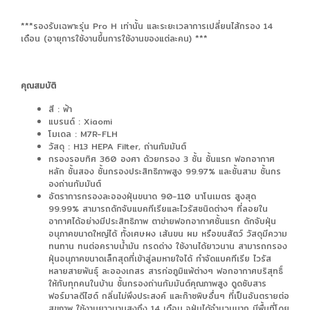
***รองรับเฉพาะรุ่น Pro H เท่านั้น และระยะเวลาการเปลี่ยนไส้กรอง 14
เดือน (อายุการใช้งานขึ้นการใช้งานของแต่ละคน) ***
คุณสมบัติ
สี : ฟ้า
แบรนด์ : Xiaomi
โมเดล : M7R-FLH
วัสดุ : H13 HEPA Filter, ถ่านกัมมันต์
กรองรอบทิศ 360 องศา ด้วยกรอง 3 ชั้น ชั้นแรก ฟอกอากาศ
หลัก ชั้นสอง ชั้นกรองประสิทธิภาพสูง 99.97% และชั้นสาม ชั้นกร
องถ่านกัมมันต์
อัตราการกรองละอองฝุ่นขนาด 90-110 นาโนเมตร สูงสุด
99.99% สามารถดักจับแบคทีเรียและไวรัสชนิดต่างๆ ที่ลอยใน
อากาศได้อย่างมีประสิทธิภาพ ตาข่ายฟอกอากาศชั้นแรก ดักจับฝุ่น
อนุภาคขนาดใหญ่ได้ ทั้งเศษผง เส้นขน ผม หรือขนสัตว์ วัสดุมีความ
ทนทาน ทนต่อคราบน้ำมัน กรดด่าง ใช้งานได้ยาวนาน สามารถกรอง
ฝุ่นอนุภาคขนาดเล็กสุดที่เข้าสู่ลมหายใจได้ กำจัดแบคทีเรีย ไวรัส
หลายสายพันธุ์ ละอองเกสร สารก่อภูมิแพ้ต่างๆ ฟอกอากาศบริสุทธิ์
ให้กับทุกคนในบ้าน ชั้นกรองถ่านกัมมันต์คุณภาพสูง ดูดซับสาร
ฟอร์มาลดีไฮด์ กลิ่นไม่พึงประสงค์ และก๊าซพิษอื่นๆ ที่เป็นอันตรายต่อ
สุขภาพ ใช้งานยาวนานสูงถึง 14 เดือน จุฝุ่นได้จำนวนมาก มีพื้นที่โดย