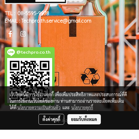
TEL : 08-5595-9978
EMAIL : Techpro.th.service@gmail.com
@techpro.co.th
เว็บไซต์นี้มีการใช้งานคุกกี้ เพื่อเพิ่มประสิทธิภาพและประสบการณ์ที่ดี
ในการใช้งานเว็บไซต์ของท่าน ท่านสามารถอ่านรายละเอียดเพิ่มเติม
ได้ที่
นโยบายความเป็นส่วนตัว
และ
นโยบายคุกกี้
ตั้งค่าคุกกี้
สั่งซื้อสินค้า
ยอมรับทั้งหมด
© Copyright 2018 All Rights Reserved. MakeWebEasy.com
ผู้เข้าชมวันนี้
521