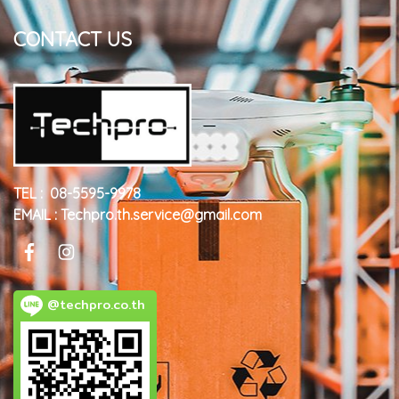
CONTACT US
TEL : 08-5595-9978
EMAIL : Techpro.th.service@gmail.com
@techpro.co.th