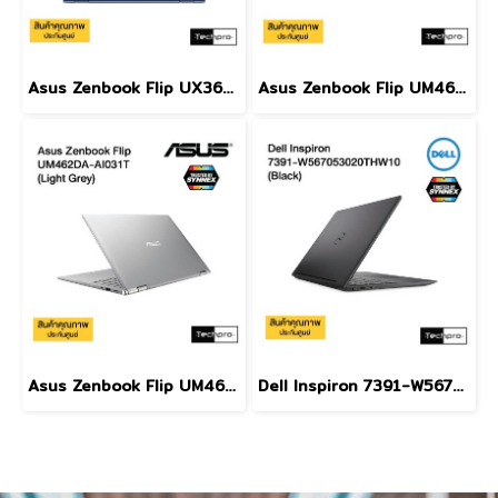
Asus Zenbook Flip UX362FA-EL221T (Royal Blue)
Asus Zenbook Flip UM462DA-AI048T (Light Grey)
Asus Zenbook Flip UM462DA-AI031T (Light Grey)
Dell Inspiron 7391-W567053020THW10 (Black)