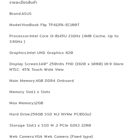
รายละเอียดสินค้า
Brand.ASUS
Model.VivoBook Flip TP412FA-EC180T
Processor.Intel Core i3-8145U 2.1GHz (4MB Cache, Up to
3.9GHz )
Graphics.Intel UHD Graphics 620
Display Screen.14.0" 250nits FHD (1920 x 1080) 16:9 Glare
NTSC: 45% Touch Wide View
Main Memory.4GB DDR4 Onboard
Memory Slot.1 x Slots
Max Memory.12GB
Hard Drive.256GB SSD M.2 NVMe PCIEG3x2
Storage Slot.1 x SSD M .2 PCIe G3X2 2280
Web Camera.VGA Web Camera (Fixed type)