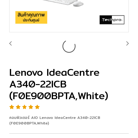
Lenovo IdeaCentre
A340-22ICB
(F0E900BPTA,White)
คอมพิวเตอร์ AIO Lenovo IdeaCentre A340-22ICB
(F0E900BPTA,White)