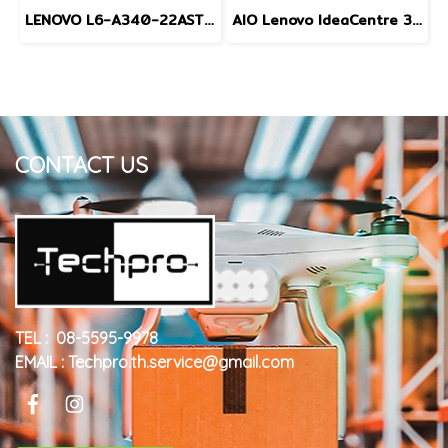
LENOVO L6-A340-22AST-F0EQ0037TA
AIO Lenovo IdeaCentre 310-20IAP (F0CL0045TA)
CONTACT US
TEL : 08-5595-9978
EMAIL : Techpro.th.service@gmail.com