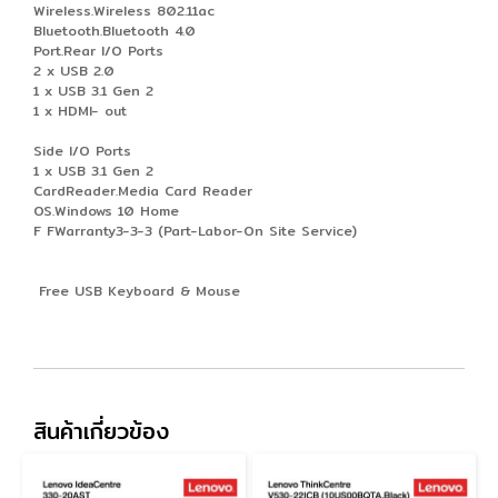
Wireless.Wireless 802.11ac
Bluetooth.Bluetooth 4.0
Port.Rear I/O Ports
2 x USB 2.0
1 x USB 3.1 Gen 2
1 x HDMI- out
Side I/O Ports
1 x USB 3.1 Gen 2
CardReader.Media Card Reader
OS.Windows 10 Home
F FWarranty3-3-3 (Part-Labor-On Site Service)
Free USB Keyboard & Mouse
สินค้าเกี่ยวข้อง