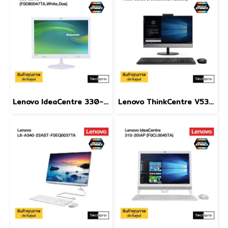
Lenovo IdeaCentre 330-20AST (F0D80047TA,White,Dos)
Lenovo ThinkCentre V530-22ICB (10US00BQTA,Black)