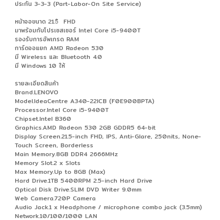
ประกัน 3-3-3 (Part-Labor-On Site Service)
หน้าจอขนาด 21.5ิ FHD
มาพร้อมกับโปรเซสเซอร์ Intel Core i5-9400T
รองรับการอัพเกรด RAM
การ์ดจอแยก AMD Radeon 530
มี Wireless และ Bluetooth 4.0
มี Windows 10 ให้
รายละเอียดสินค้า
Brand.LENOVO
Model.IdeaCentre A340-22ICB (F0E900BPTA)
Processor.Intel Core i5-9400T
Chipset.Intel B360
Graphics.AMD Radeon 530 2GB GDDR5 64-bit
Display Screen.21.5-inch FHD, IPS, Anti-Glare, 250nits, None-
Touch Screen, Borderless
Main Memory.8GB DDR4 2666MHz
Memory Slot.2 x Slots
Max Memory.Up to 8GB (Max)
Hard Drive.1TB 5400RPM 2.5-inch Hard Drive
Optical Disk Drive.SLIM DVD Writer 9.0mm
Web Camera.720P Camera
Audio Jack.1 x Headphone / microphone combo jack (3.5mm)
Network.10/100/1000 LAN