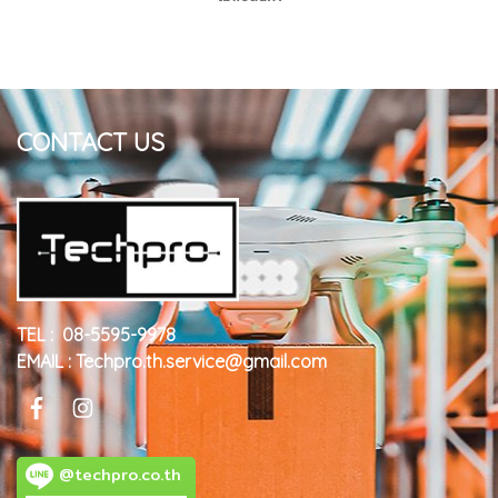
CONTACT US
TEL : 08-5595-9978
EMAIL : Techpro.th.service@gmail.com
@techpro.co.th