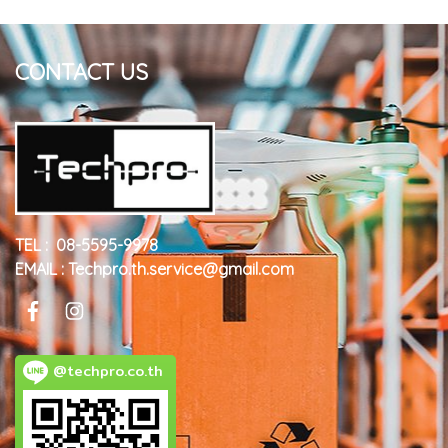
CONTACT US
TEL : 08-5595-9978
EMAIL : Techpro.th.service@gmail.com
@techpro.co.th