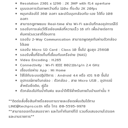
Resolution 2301 x 1296 : 2K 3MP with f1.4 aperture
มุมมองการรับภาพกว้างถึง 110o ที่ระดับ 2K 20fps
หมุนกล้องได้ 360 องศา และปรับมุมกล้องก้ม-เงย ได้ถึง 108
องศา
สามารถดูภาพแบบ Real-time ผ่าน Wi-Fi และบันทึกลงอุปกรณ์ได้
รองรับการเล่นวีดิโอย้อนหลังที่ความเร็ว 16 เท่า เพื่อง่ายต่อการ
ค้นหาช่วงเวลาที่ต้องการ
รองรับ 2-Way Communication สามารถพูดคุยกันผ่านตัวกล้อง
ได้เลย
รองรับ Micro SD Card : Class 10 ขึ้นไป สูงสุด 256GB
รองรับพื้นที่จัดเก็บที่เชื่อมกับเครือข่าย (NAS)
Video Encoding : H.265
Connectivity : Wi-Fi IEEE 802.11b/g/n 2.4 GHz
เชื่อมต่อผ่าน App : Mi Home
ใช้ได้กับระบบปฏิบัติการ : Android 4.4 หรือ iOS 9.0 ขึ้นไป
อุปกรณ์ภายในกล่อง : ตัวกล้อง , สาย Micro USB , อุปกรณ์
สำหรับยึดติด, คู่มือ
ตัวกล้องไม่กันน้ำกันฝน แนะนำให้ใช้สำหรับภายในบ้านเท่านั้น !!
**ติดต่อสั่งซื้อสินค้าหรือสอบถามรายละเอียดเพิ่มเติมได้ทาง
LINE@techpro.co.th หรือ โทร 08-5595-9978
**สามารถออกใบเสนอราคา และใบกำกับภาษีได้ รวมถึงเสนองานโปรเจค
และงานราชการ**