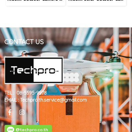
CONTACT US
TEL : 08-5595-9978
EMAIL : Techpro.th.service@gmail.com
@techpro.co.th