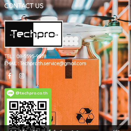
CONTACT US
TEL : 08-5595-9978
EMAIL : Techpro.th.service@gmail.com
@techpro.co.th