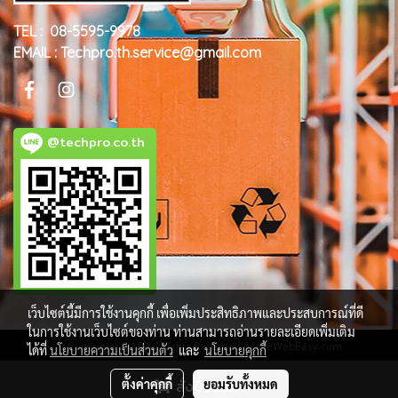
TEL : 08-5595-9978
EMAIL : Techpro.th.service@gmail.com
@techpro.co.th
เว็บไซต์นี้มีการใช้งานคุกกี้ เพื่อเพิ่มประสิทธิภาพและประสบการณ์ที่ดี
ในการใช้งานเว็บไซต์ของท่าน ท่านสามารถอ่านรายละเอียดเพิ่มเติม
© Copyright 2018 All Rights Reserved. MakeWebEasy.com
ได้ที่
นโยบายความเป็นส่วนตัว
และ
นโยบายคุกกี้
ผู้เข้าชมขณะนี้
151
ตั้งค่าคุกกี้
สั่งซื้อสินค้า
ยอมรับทั้งหมด