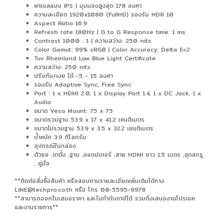
พาเนลแบบ IPS | มุมมองสูงสุด 178 องศา
ความละเอียด 1920x1080 (FullHD) รองรับ HDR 10
Aspect Ratio 16:9
Refresh rate 180Hz | G to G Response time: 1 ms
Contrast 1000 : 1 | ความสว่าง: 250 nits
Color Gamut: 99% sRGB | Color Accuracy: Delta E<2
Tuv Rheinland Low Blue Light Certificate
ความสว่าง: 250 nits
ปรับก้ม/เงย ได้ -5 - 15 องศา
รองรับ Adaptive Sync, Free Sync
Port : 1 x HDMI 2.0, 1 x Display Port 1.4, 1 x DC Jack, 1 x
Audio
ขนาด Vesa Mount: 75 x 75
ขนาดรวมฐาน 53.9 x 17 x 41.2 เซนติเมตร
ขนาดไม่รวมฐาน 53.9 x 3.5 x 32.2 เซนติเมตร
น้ำหนัก 3.9 กิโลกรัม
อุปกรณ์ในกล่อง
ตัวจอ ,ขาตั้ง ,ฐาน ,อแดปเตอร์ ,สาย HDMI ยาว 1.5 เมตร ,ชุดสกรู
, คู่มือ
**ติดต่อสั่งซื้อสินค้า หรือสอบถามรายละเอียดเพิ่มเติมได้ทาง
LINE@techpro.co.th หรือ โทร 08-5595-9978
**สามารถออกใบเสนอราคา และใบกำกับภาษีได้ รวมถึงเสนองานโปรเจค
และงานราชการ**