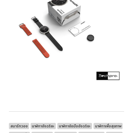
สมาร์ทวอช
นาฬิกาอัจฉริยะ
นาฬิกาข้อมืออัจฉริยะ
นาฬิกาเพื่อสุขภาพ