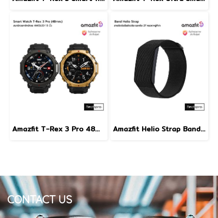
Amazfit T-Rex 3 Pro 48mm. Smart Watch สมาร์ทวอทช์หน้าจอ AMOLED 1.5 นิ้ว รุ่น T-Rex 3 Pro
Amazfit Helio Strap Band สายรัดข้อมืออัจฉริยะมาตรฐานการกันน้ำ5ATM รุ่น Helio Strap
CONTACT US