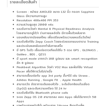
รายละเอียดสินค้า
Screen : หน้าจอ AMOLED ขนาด 1.32 นิ้ว กระจก Sapphire
Glass มีความทนทานสูง
Resolution 466x466 PPI 353
ความสว่างสูงสุด 2000 nits
รองรับการวัดค่า Mental & Physical Readiness Analysis
โดยสามารถดูได้ว่า ร่างกายและจิตใจ มีการฟื้นตัวหลังจาก
นอนหลับมากน้อยแค่ไหน เพื่อเตรียมพร้อมวางแผนเริ่มวันใหม่
รองรับฟังก์ชัน Zepp Coach โดยจะช่วยออกแบบตาราง Training
และประเมินผลหลังออกกำลังกายเสร็จ
มี GPS ในตัว เชื่อมต่อดาวเทียมได้ถึง 5 ดวง GPS , GLONASS ,
Galileo , BDS , QZSS
มี sport mode มากกว่า 160 รูปแบบ และ smart recognition
อีก 8 รูปแบบ
Peakbeat Algorithm วัดค่า VO2 Max และฟังก์ชัน Virtual
Pacer เพื่อให้การวิ่งไม่น่าเบื่อ
สามารถเชื่อมต่อกับ app 3rd party อื่นๆได้ เช่น Strava ,
Adidas Running , Google Fit , Apple Health
สามารถวัด อัตราการเต้นของหัวใจ , ระดับอ๊อกซิเจนในเลือด
(SpO2) และระดับความเครียด ได้ 24 hr
รองรับฟังก์ชัน Bluetooth phone calls
ระบบ Zepp OS 2.0 สามารถลง mini Apps เพิ่มได้มากกว่า 50
Apps
มาพร้อมสายหนังสีดำ พร้อมสาย Silicone สีแดงในเพ็ค