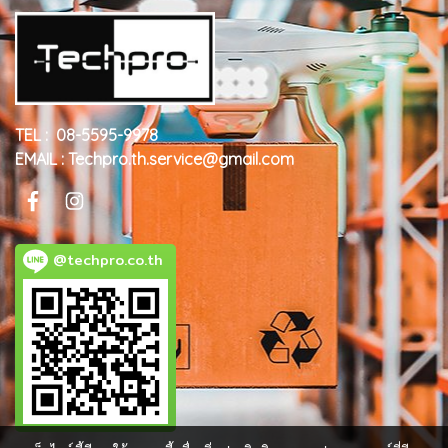
TEL : 08-5595-9978
EMAIL : Techpro.th.service@gmail.com
@techpro.co.th