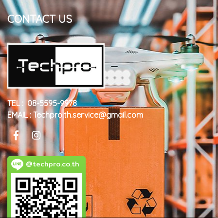
CONTACT US
TEL : 08-5595-9978
EMAIL : Techpro.th.service@gmail.com
@techpro.co.th