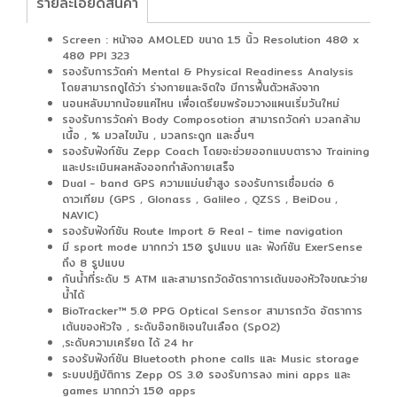
รายละเอียดสินค้า
Screen : หน้าจอ AMOLED ขนาด 1.5 นิ้ว Resolution 480 x
480 PPI 323
รองรับการวัดค่า Mental & Physical Readiness Analysis
โดยสามารถดูได้ว่า ร่างกายและจิตใจ มีการฟื้นตัวหลังจาก
นอนหลับมากน้อยแค่ไหน เพื่อเตรียมพร้อมวางแผนเริ่มวันใหม่
รองรับการวัดค่า Body Composotion สามารถวัดค่า มวลกล้าม
เนื้อ , % มวลไขมัน , มวลกระดูก และอื่นๆ
รองรับฟังก์ชัน Zepp Coach โดยจะช่วยออกแบบตาราง Training
และประเมินผลหลังออกกำลังกายเสร็จ
Dual - band GPS ความแม่นยำสูง รองรับการเชื่อมต่อ 6
ดาวเทียม (GPS , Glonass , Galileo , QZSS , BeiDou ,
NAVIC)
รองรับฟังก์ชัน Route Import & Real - time navigation
มี sport mode มากกว่า 150 รูปแบบ และ ฟังก์ชัน ExerSense
ถึง 8 รูปแบบ
กันน้ำที่ระดับ 5 ATM และสามารถวัดอัตราการเต้นของหัวใจขณะว่าย
น้ำได้
BioTracker™ 5.0 PPG Optical Sensor สามารถวัด อัตราการ
เต้นของหัวใจ , ระดับอ๊อกซิเจนในเลือด (SpO2)
,ระดับความเครียด ได้ 24 hr
รองรับฟังก์ชัน Bluetooth phone calls และ Music storage
ระบบปฎิบัติการ Zepp OS 3.0 รองรับการลง mini apps และ
games มากกว่า 150 apps