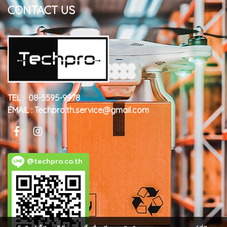
CONTACT US
TEL : 08-5595-9978
EMAIL : Techpro.th.service@gmail.com
@techpro.co.th