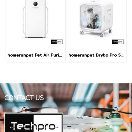
homerunpet Pet Air Purifier D1 เครื่องฟอกอากาศสำหรับสัตว์เลี้ยงพื้นที่ที่ครอบคลุม (sqm) 22-38 ㎡
homerunpet Drybo Pro Smart Pet Dryer PD80 Pro ตู้เป่าขนสัตว์เลี้ยงความจุุขนาด 80 ลิตร รุ่น PD80 Pro
CONTACT US