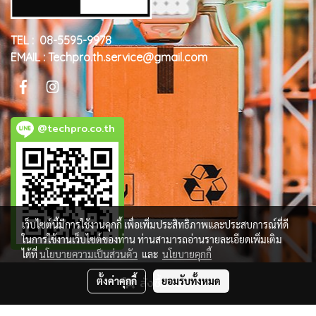
TEL : 08-5595-9978
EMAIL : Techpro.th.service@gmail.com
@techpro.co.th
เว็บไซต์นี้มีการใช้งานคุกกี้ เพื่อเพิ่มประสิทธิภาพและประสบการณ์ที่ดี
ในการใช้งานเว็บไซต์ของท่าน ท่านสามารถอ่านรายละเอียดเพิ่มเติม
ได้ที่
นโยบายความเป็นส่วนตัว
และ
นโยบายคุกกี้
ตั้งค่าคุกกี้
สั่งซื้อสินค้า
ยอมรับทั้งหมด
© Copyright 2018 All Rights Reserved. MakeWebEasy.com
ผู้เข้าชมวันนี้
1,269