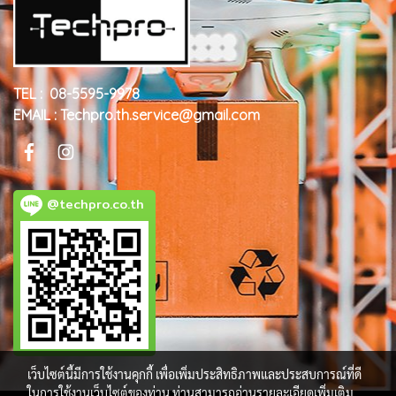
TEL : 08-5595-9978
EMAIL : Techpro.th.service@gmail.com
@techpro.co.th
เว็บไซต์นี้มีการใช้งานคุกกี้ เพื่อเพิ่มประสิทธิภาพและประสบการณ์ที่ดี
ในการใช้งานเว็บไซต์ของท่าน ท่านสามารถอ่านรายละเอียดเพิ่มเติม