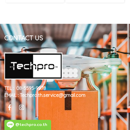
CONTACT US
TEL : 08-5595-9978
EMAIL : Techpro.th.service@gmail.com
@techpro.co.th