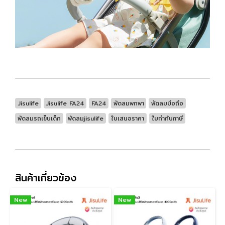
Jisulife
Jisulife FA24
FA24
พัดลมพกพา
พัดลมมือถือ
พัดลมรถเข็นเด็ก
พัดลมjisulife
ใบเสนอราคา
ใบกำกับภาษี
สินค้าเกี่ยวข้อง
New
New