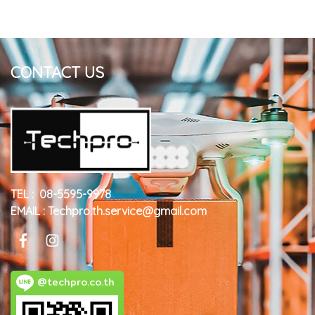
CONTACT US
TEL : 08-5595-9978
EMAIL : Techpro.th.service@gmail.com
@techpro.co.th