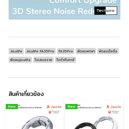
Jisulife
Jisulife FA35Pro
FA35Pro
พัดลมพกพา
พัดลมมือถือ
พัดลมjisulife
ใบเสนอราค
ใบกำกับภาษี
สินค้าเกี่ยวข้อง
New
New