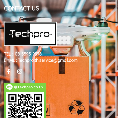
CONTACT US
TEL : 08-5595-9978
EMAIL : Techpro.th.service@gmail.com
@techpro.co.th