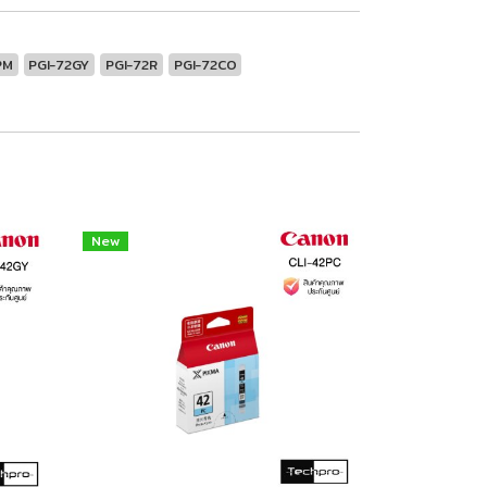
PM
PGI-72GY
PGI-72R
PGI-72CO
New