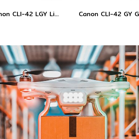
Canon CLI-42 LGY Light Grey ตลับหมึกอิงค์เจ็ท สีเทาอ่อน