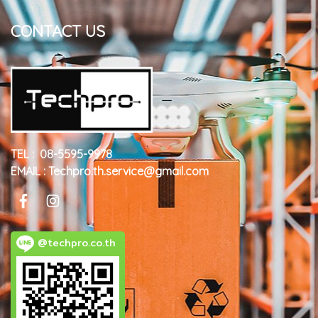
CONTACT US
TEL : 08-5595-9978
EMAIL : Techpro.th.service@gmail.com
@techpro.co.th