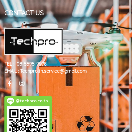
CONTACT US
TEL : 08-5595-9978
EMAIL : Techpro.th.service@gmail.com
@techpro.co.th