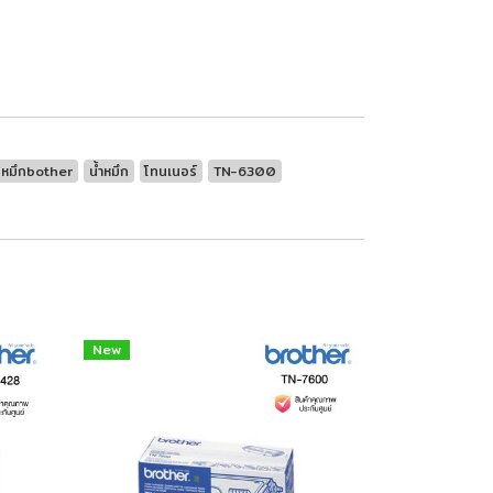
หมึกbother
น้ำหมึก
โทนเนอร์
​TN-6300
New