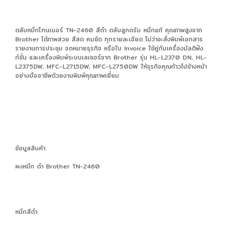
ตลับหมึกโทนเนอร์ TN-2460 สีดำ ตลับลูกดรัม หมึกแท้ คุณภาพสูงจาก
Brother ได้ภาพสวย สีสด คมชัด ทุกรายละเอียด ไม่ว่าจะสั่งพิมพ์เอกสาร
รายงานการประชุม จดหมายธุรกิจ หรือใบ Invoice ใช้คู่กับเครื่องมัลติฟัง
ก์ชั่น และเครื่องพิมพ์ระบบเลเซอร์จาก Brother รุ่น HL-L2370 DN, HL-
L2375DW, MFC-L2715DW, MFC-L2750DW ให้ธุรกิจคุณก้าวไปข้างหน้า
อย่างมืออาชีพด้วยงานพิมพ์คุณภาพเยี่ยม
ข้อมูลสินค้า
ผงหมึก ดำ Brother TN-2460
หมึกสีดำ