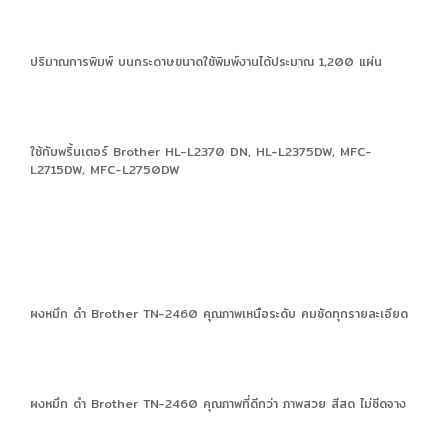
ปริมาณการพิมพ์ บนกระดาษขนาดใช้พิมพ์งานได้ประมาณ 1,200 แผ่น
ใช้กับพริ้นเตอร์ Brother HL-L2370 DN, HL-L2375DW, MFC-
L2715DW, MFC-L2750DW
ผงหมึก ดำ Brother TN-2460 คุณภาพเหนือระดับ คมชัดทุกรายละเอียด
ผงหมึก ดำ Brother TN-2460 คุณภาพที่ดีกว่า ภาพสวย สีสด ไม่ซีดจาง