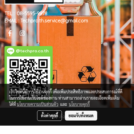
TEL : 08-5595-9978
EMAIL : Techpro.th.service@gmail.com
@techpro.co.th
เว็บไซต์นี้มีการใช้งานคุกกี้ เพื่อเพิ่มประสิทธิภาพและประสบการณ์ที่ดี
ในการใช้งานเว็บไซต์ของท่าน ท่านสามารถอ่านรายละเอียดเพิ่มเติม
ได้ที่
นโยบายความเป็นส่วนตัว
และ
นโยบายคุกกี้
ตั้งค่าคุกกี้
สั่งซื้อสินค้า
ยอมรับทั้งหมด
© Copyright 2018 All Rights Reserved. MakeWebEasy.com
ผู้เข้าชมวันนี้
551