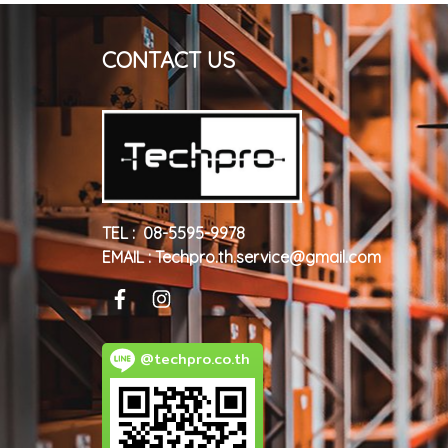
CONTACT US
TEL : 08-5595-9978
EMAIL : Techpro.th.service@gmail.com
@techpro.co.th