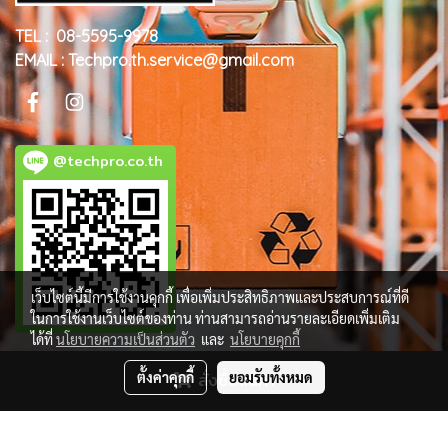
TEL : 08-5595-9978
EMAIL : Techpro.th.service@gmail.com
@techpro.co.th
เว็บไซต์นี้มีการใช้งานคุกกี้ เพื่อเพิ่มประสิทธิภาพและประสบการณ์ที่ดี
ในการใช้งานเว็บไซต์ของท่าน ท่านสามารถอ่านรายละเอียดเพิ่มเติม
ได้ที่
นโยบายความเป็นส่วนตัว
และ
นโยบายคุกกี้
ตั้งค่าคุกกี้
สั่งซื้อสินค้า
ยอมรับทั้งหมด
© Copyright 2018 All Rights Reserved. MakeWebEasy.com
ผู้เข้าชมวันนี้
426