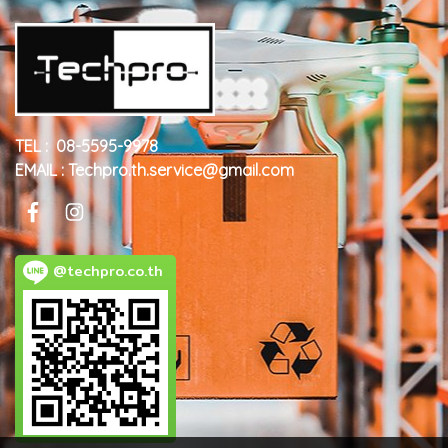
TEL : 08-5595-9978
EMAIL : Techpro.th.service@gmail.com
@techpro.co.th