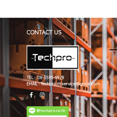
CONTACT US
TEL : 08-5595-9978
EMAIL : Techpro.th.service@gmail.com
@techpro.co.th