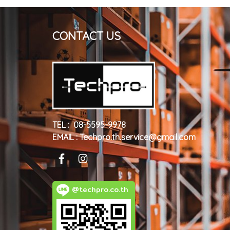
CONTACT US
TEL : 08-5595-9978
EMAIL : Techpro.th.service@gmail.com
@techpro.co.th